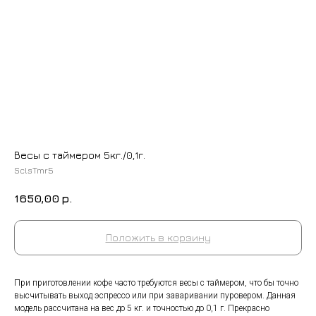
Весы с таймером 5кг./0,1г.
SclsTmr5
1650,00
р.
Положить в корзину
+7 (9
cockt
При приготовлении кофе часто требуются весы с таймером, что бы точно
высчитывать выход эспрессо или при заваривании пуровером. Данная
ИЗГОТОВЛЕНИЕ НА ЗАКАЗ
модель рассчитана на вес до 5 кг. и точностью до 0,1 г. Прекрасно