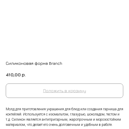
Силиконовая форма Branch
410,00
р.
Положить в корзину
+7 (9
cockt
Молд для приготовления украшения для блюд или создания гарниша для
ИЗГОТОВЛЕНИЕ НА ЗАКАЗ
коктейлей. Используется с изомальтом, глазурью, шоколадом, тестом и
т.д. Силикон является антипригарным, жаропрочным и морозостойким
материалом, что делает его очень долговечным и удобным в работе.