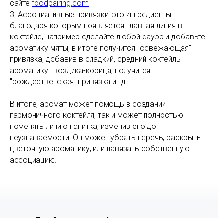
сайте
foodpairing.com
3. Ассоциативные привязки, это ингредиенты
благодаря которым появляется главная линия в
коктейле, например сделайте любой сауэр и добавьте
ароматику мяты, в итоге получится "освежающая"
привязка, добавив в сладкий, средний коктейль
ароматику гвоздика-корица, получится
"рождественская" привязка и тд.
Индивидуальный дизайн
В итоге, аромат может помощь в создании
гармоничного коктейля, так и может полностью
поменять линию напитка, изменив его до
неузнаваемости. Он может убрать горечь, раскрыть
цветочную ароматику, или навязать собственную
+7 (9
ассоциацию.
cockt
ИЗГОТОВЛЕНИЕ НА ЗАКАЗ