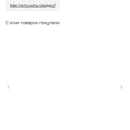
Как получить скидку?
С этим товаром покупали
+7 (9
cockt