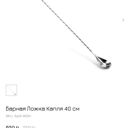
Барная Ложка Капля 40 см
SKU:
SpDr40Sil
650
р.
720
р.