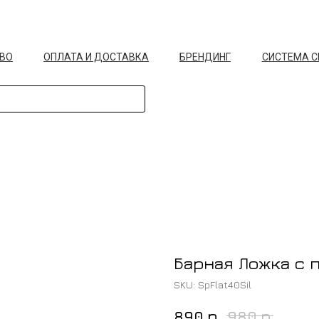
ВО
ОПЛАТА И ДОСТАВКА
БРЕНДИНГ
СИСТЕМА 
Барная Ложка с 
SKU:
SpFlat40Sil
р.
р.
890
980