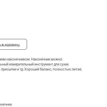
 в корзину
ским наконечником. Наконечник можно
льный измерительный инструмент для сухих
, присыпки и тд. Хороший баланс, полностью литая,
онечник