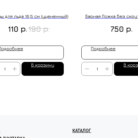
ы для льда 16,5 см (уцененный)
Барная Ложка без скру
р.
р.
р.
110
190
750
Подробнее
Подробнее
В корзину
В кор
ЛЕНИЕ НА ЗАКАЗ
Я
КАТАЛОГ