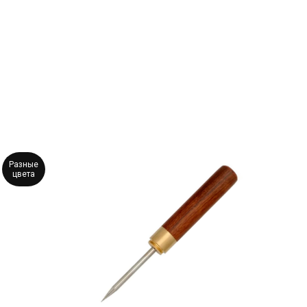
Разные
цвета