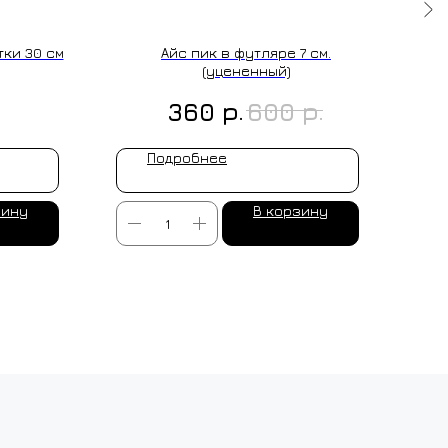
тки 30 см
Айс пик в футляре 7 см.
(уцененный)
р.
р.
360
600
Подробнее
зину
В корзину