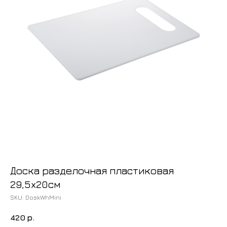
Доска разделочная пластиковая
29,5x20см
SKU:
DoskWhMini
420
р.