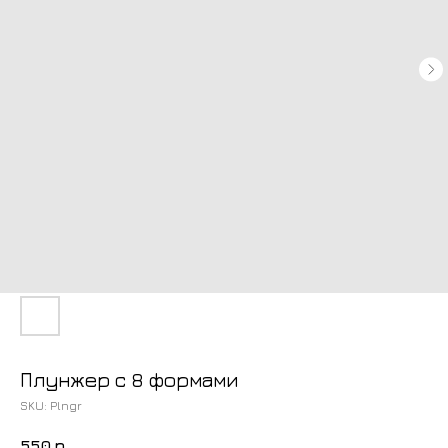
Плунжер с 8 формами
SKU:
Plngr
550
р.