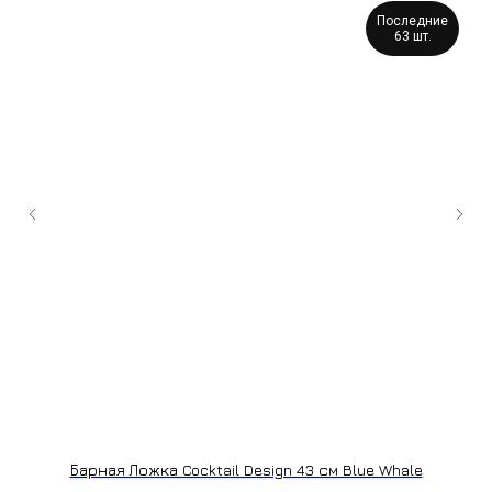
Последние
63 шт.
+7 (9
cockt
ИЗГОТОВЛЕНИЕ НА ЗАКАЗ
Барная Ложка Cocktail Design 43 см Blue Whale