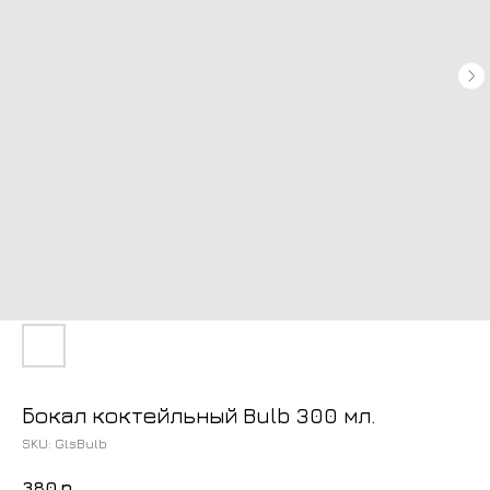
Бокал коктейльный Bulb 300 мл.
SKU:
GlsBulb
380
р.