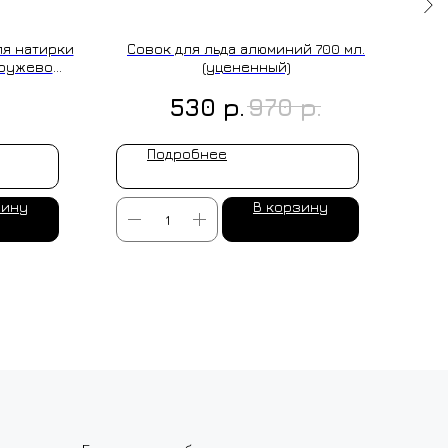
я натирки
Совок для льда алюминий 700 мл.
Кружево
(уцененный)
р.
р.
530
970
Подробнее
зину
В корзину