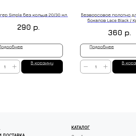
гер Simple без кольца 20/30 мл.
Безворсовое полотно дл
бокалов Lace Black / 
р.
290
Черное
р.
360
Подробнее
Подробнее
В корзину
В кор
ЛЕНИЕ НА ЗАКАЗ
Я
КАТАЛОГ
И ДОСТАВКА