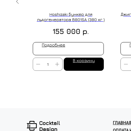
100 шт
Hoshizaki Бункер для
Джиг
льдогенератора B801SA (380 кг )
р.
155 000
Подробнее
ину
В корзину
ИЗГОТОВ
ГЛАВНА
ОПЛАТА 