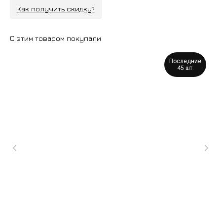
Как получить скидку?
С этим товаром покупали
Последние
45 шт.
+7 (9
cockt