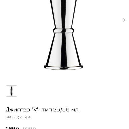
Джиггер "V"-тип 25/50 мл.
SKU:
JigV25\50
590
р.
650
р.