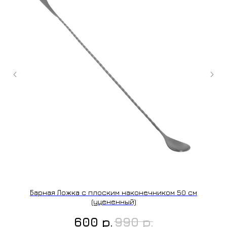
+7 (9
cockt
ИЗГОТОВЛЕНИЕ НА ЗАКАЗ
Барная Ложка с плоским наконечником 50 см
(уцененный)
р.
р.
600
990