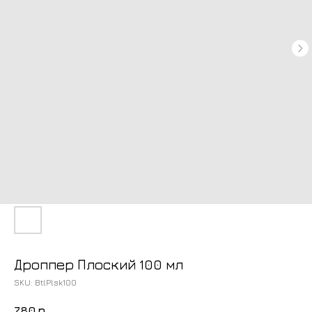
Дроппер Плоский 100 мл
SKU:
BtlPlsk100
780
р.