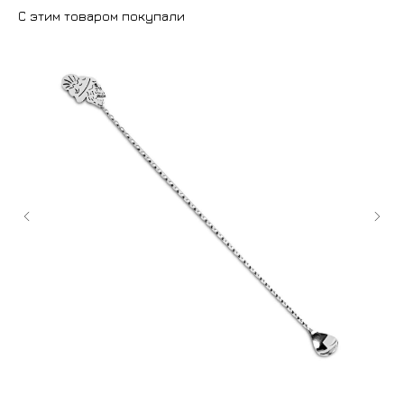
С этим товаром покупали
+7 (9
cockt
ИЗГОТОВЛЕНИЕ НА ЗАКАЗ