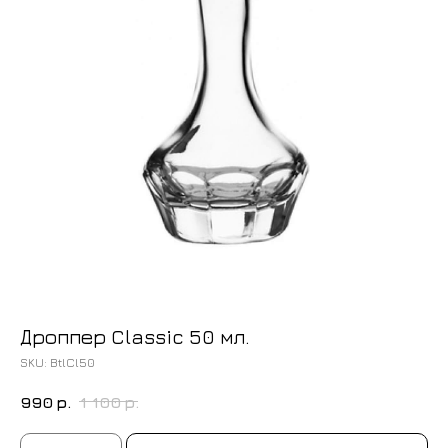
Дроппер Classic 50 мл.
SKU:
BtlCl50
990
р.
1 100
р.