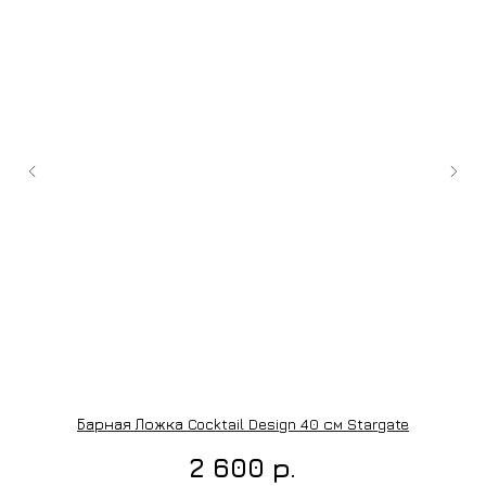
+7 (9
cockt
ИЗГОТОВЛЕНИЕ НА ЗАКАЗ
Барная Ложка Cocktail Design 40 см Stargate
р.
2 600