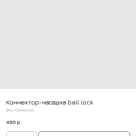
Коннектор-насадка ball lock
SKU:
CarbCnctr
490
р.