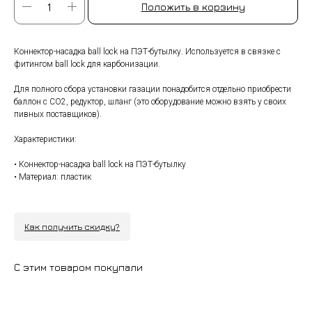
Положить в корзину
Коннектор-насадка ball lock на ПЭТ-бутылку. Используется в связке с
фитингом ball lock для карбонизации.
Для полного сбора установки газации понадобится отдельно приобрести
баллон с CO2, редуктор, шланг (это оборудование можно взять у своих
пивных поставщиков).
Характеристики:
• Коннектор-насадка ball lock на ПЭТ-бутылку
• Материал: пластик
Как получить скидку?
С этим товаром покупали