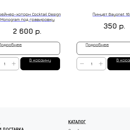
рейнер-хоторн Cocktail Design
Пинцет Bayonet 16
Monogram под гравировку
р.
350
р.
2 600
Подробнее
Подробнее
В корзину
В кор
ЛЕНИЕ НА ЗАКАЗ
Я
КАТАЛОГ
И ДОСТАВКА