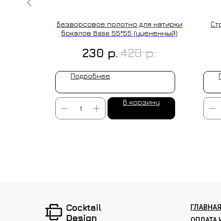
"Leaves"
Безворсовое полотно для натирки
Ст
.
бокалов Base 55*55 (уцененный)
р.
р.
230
420
Подробнее
ину
В корзину
ИЗГОТОВ
ГЛАВНА
ОПЛАТА 