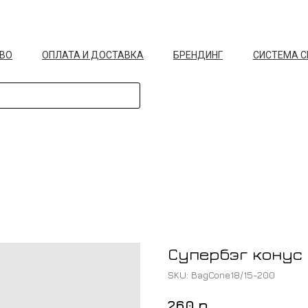
ВО
ОПЛАТА И ДОСТАВКА
БРЕНДИНГ
СИСТЕМА 
Супербэг конус 
SKU:
BagCone18/15-200
р.
260