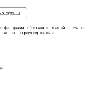
 в корзину
ch, фильтрация любых напитков (настойки, томатная
те агар-агар), производство сыра.
ие