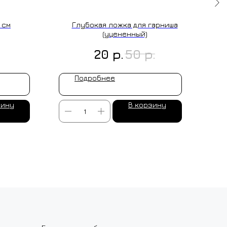
 см
Глубокая ложка для гарниша
(уцененный)
р.
р.
20
50
Подробнее
зину
В корзину