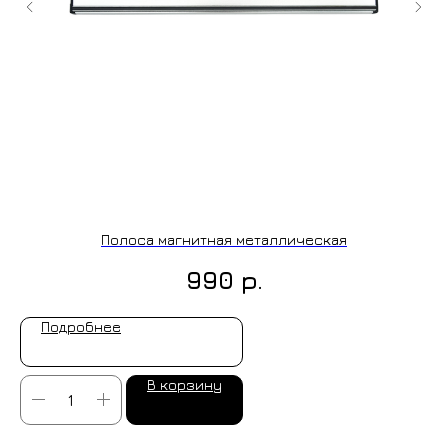
+7 (9
cockt
ИЗГОТОВЛЕНИЕ НА ЗАКАЗ
Полоса магнитная металлическая
р.
990
Подробнее
В корзину