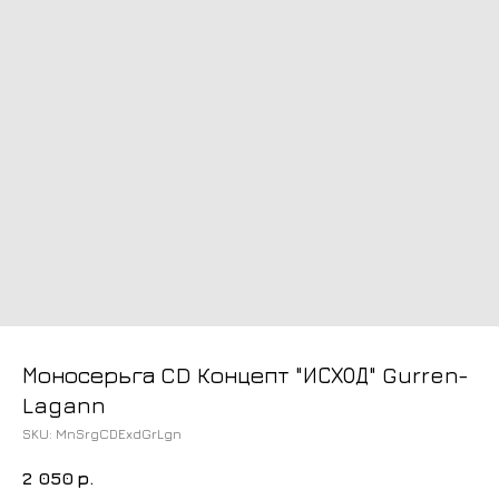
Моносерьга CD Концепт "ИСХОД" Gurren-
Lagann
SKU:
MnSrgCDExdGrLgn
2 050
р.