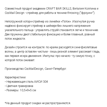
Совместный продукт академии CRAFT BAR SKILLS, Виталия Колпина и
Cocktail Design - стрейнер для работы в технике throwing ("фроуинг").
Непогружной хоторн-стрейнер из линейки «Поток». Изогнутая ручка
надёжно фиксирует стрейнер в шейкере без лишнего напряжения
указательного пальца - управлять струёй становится легче и техничнее.
Две пружины дают стабильную фиксацию и более плавный, ровный
поток жидкости.
Дизайн строится на контрасте: по краям расходятся сине-фиолетовые
волны, а центр оставлен чистым - лишь резной элемент рассекает гладь,
как первая искра движения. Импульс про начало - ту самую точку, с
которой поток оживает.
Производство CocktailDesign, Санкт-Петербург.
Характеристики:
• Нержавеющая сталь АИСИ 304
• Цветная гравировка
• Размеры: 10,5×9×5 см
*На данный продукт скидки не распространяются.