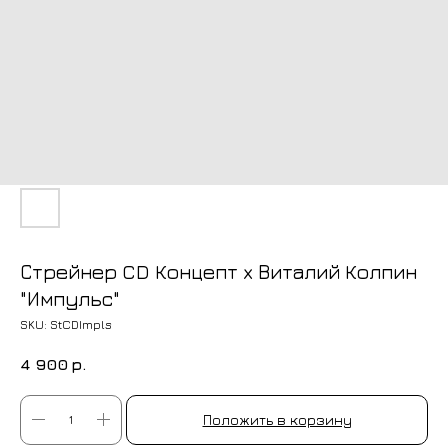
Стрейнер CD Концепт x Виталий Колпин
"Импульс"
SKU:
StCDImpls
4 900
р.
Положить в корзину