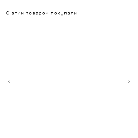
С этим товаром покупали
+7 (9
cockt
ИЗГОТОВЛЕНИЕ НА ЗАКАЗ