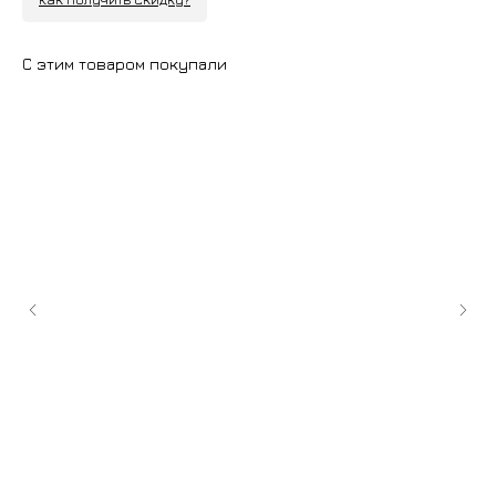
С этим товаром покупали
+7 (9
cockt
ИЗГОТОВЛЕНИЕ НА ЗАКАЗ