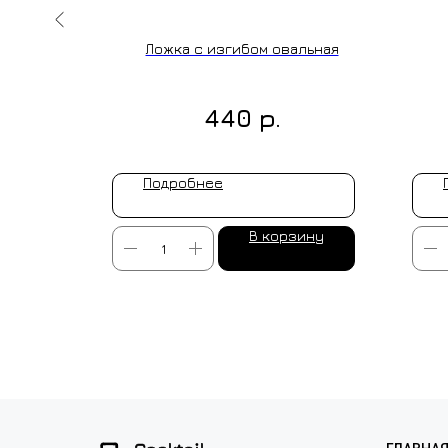
Flowers/
Ложка с изгибом овальная
0 мг.
р.
440
Подробнее
ину
В корзину
ИЗГОТОВ