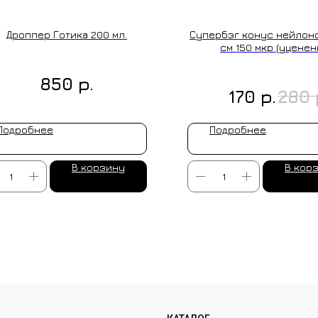
Дроппер Готика 200 мл.
Супербэг конус нейлоно
см 150 мкр (уценен
р.
850
р.
170
280
Подробнее
Подробнее
В корзину
В кор
ЛЕНИЕ НА ЗАКАЗ