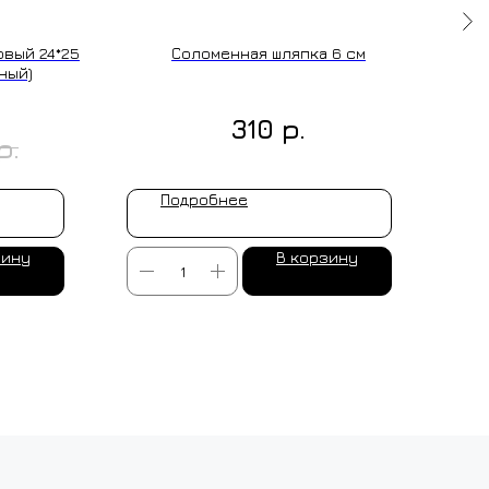
вый 24*25
Соломенная шляпка 6 см
Мер
ный)
р.
310
р.
Подробнее
зину
В корзину