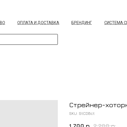
ВО
ОПЛАТА И ДОСТАВКА
БРЕНДИНГ
СИСТЕМА 
Стрейнер-хоторн 
SKU:
StCDBct
р.
р.
1 700
2 200