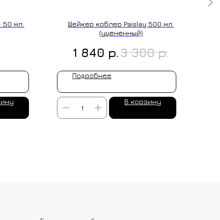
 50 мл.
Шейкер коблер Paisley 500 мл.
(уцененный)
р.
р.
1 840
3 300
Подробнее
зину
В корзину