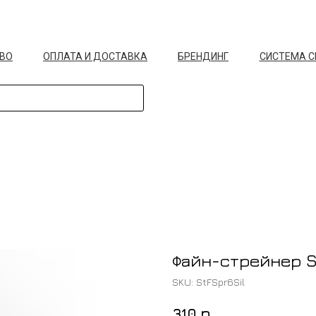
ВО
ОПЛАТА И ДОСТАВКА
БРЕНДИНГ
СИСТЕМА 
Файн-стрейнер Sp
SKU:
StFSpr6Sil
р.
310