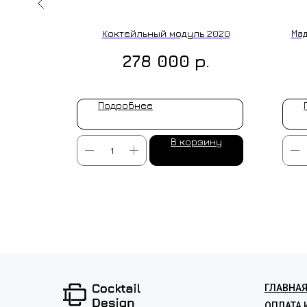
кая с
Коктейльный модуль 2020
Мад
р.
278 000
Подробнее
ину
В корзину
ИЗГОТОВ
ГЛАВНА
ОПЛАТА 