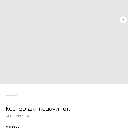
Костер для подачи Foil
SKU:
CstFoilSil
380
р.