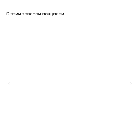
С этим товаром покупали
+7 (9
cockt
ИЗГОТОВЛЕНИЕ НА ЗАКАЗ