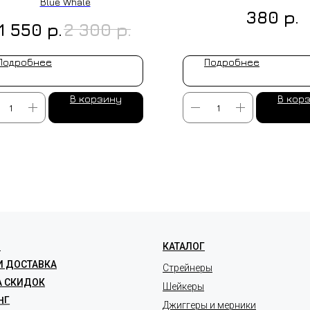
Blue Whale
р.
380
р.
р.
1 550
2 300
Подробнее
Подробнее
В корзину
В кор
ЛЕНИЕ НА ЗАКАЗ
Я
КАТАЛОГ
И ДОСТАВКА
Стрейнеры
А СКИДОК
Шейкеры
НГ
Джиггеры и мерники