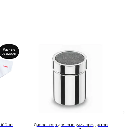
Разные
размеры
100 шт
Диспенсер для сыпучих продуктов
Бар