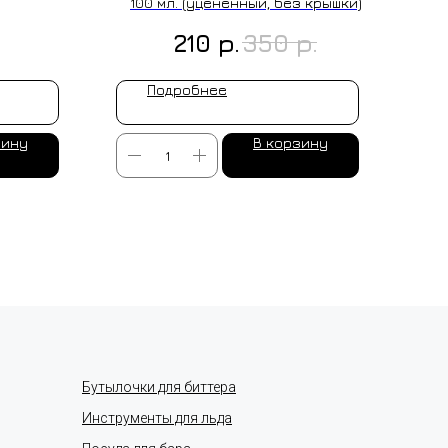
100 мл. (уцененный, без крышки)
р.
р.
210
350
Подробнее
зину
В корзину
Бутылочки для биттера
Инструменты для льда