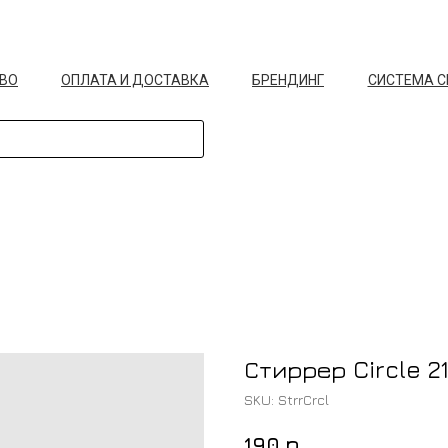
ВО
ОПЛАТА И ДОСТАВКА
БРЕНДИНГ
СИСТЕМА 
Стиррер Circle 2
SKU:
StrrCrcl
р.
190