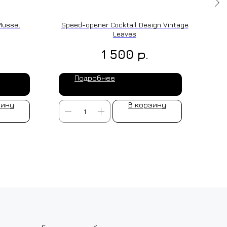
Mussel
Speed-opener Cocktail Design Vintage
Leaves
р.
1 500
Подробнее
зину
В корзину