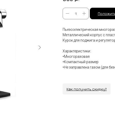
Положить
Пьезоэлектрическая многораз
Металлический корпус с пласт
Курок для поджига и регулятор
Характеристики:
•Многоразовая
•Компактный размер
•Не заправлена газом (для б
Как получить скидку?