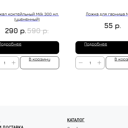
кал коктейльный Milk 300 мл.
Ложка для гарниша 
(уцененный)
р.
55
р.
р.
290
590
Подробнее
Подробнее
В корзину
В кор
ЛЕНИЕ НА ЗАКАЗ
Я
КАТАЛОГ
И ДОСТАВКА