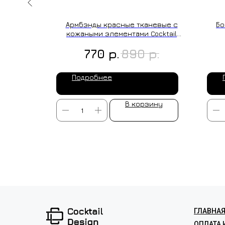
Flowers/
Армбэнды красные тканевые с
Бо
0 мг.
кожаными элементами Cocktail
Design
р.
р.
770
890
Подробнее
ину
В корзину
ИЗГОТОВ
ГЛАВНА
ОПЛАТА 