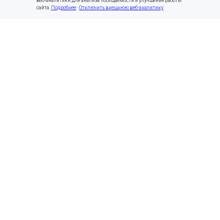
веб-аналитики для анализа посещаемости и улучшения работы
сайта.
Подробнее
·
Отключить внешнюю веб-аналитику