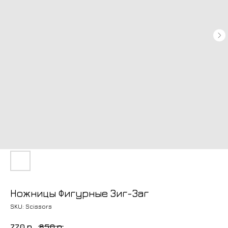
Ножницы Фигурные Зиг-Заг
SKU:
Scissors
770
р.
850
р.