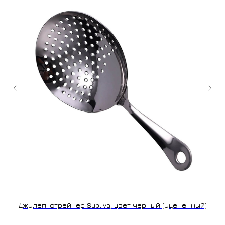
+7 (9
cockt
ИЗГОТОВЛЕНИЕ НА ЗАКАЗ
Джулеп-стрейнер Subliva, цвет черный (уцененный)