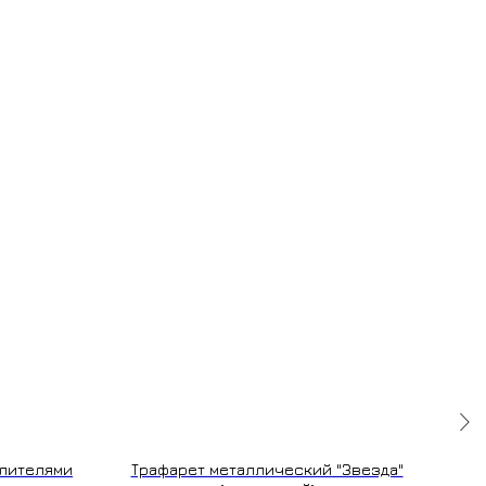
елителями
Трафарет металлический "Звезда"
Джиг