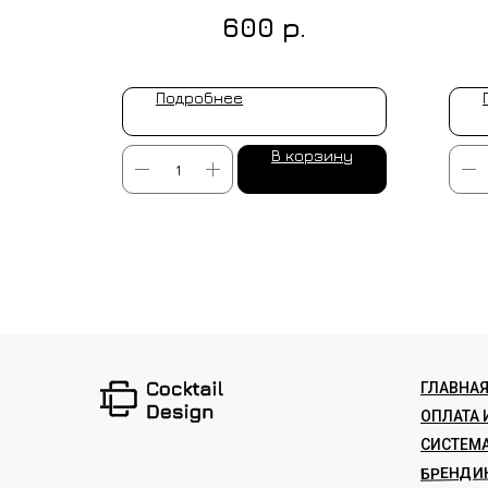
ьный
р.
600
р.
Подробнее
ину
В корзину
ИЗГОТОВ
ГЛАВНА
ОПЛАТА 
СИСТЕМ
БРЕНДИ