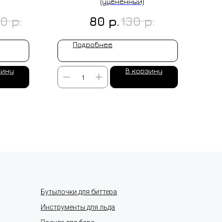
(уцененный)
р.
р.
р.
50
80
130
Подробнее
зину
В корзину
Бутылочки для биттера
Инструменты для льда