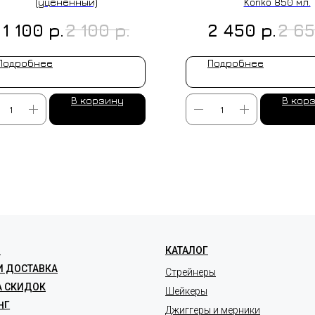
(уцененный)
Koriko 850 мл.
р.
р.
р.
1 100
2 100
2 450
2 6
Подробнее
Подробнее
В корзину
В кор
ЛЕНИЕ НА ЗАКАЗ
Я
КАТАЛОГ
И ДОСТАВКА
Стрейнеры
А СКИДОК
Шейкеры
НГ
Джиггеры и мерники