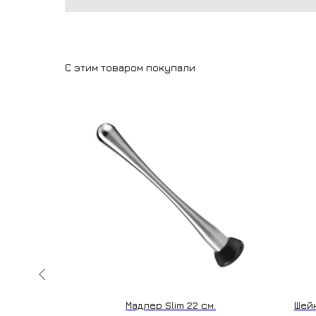
С этим товаром покупали
вающим
Мадлер Slim 22 см.
Шейк