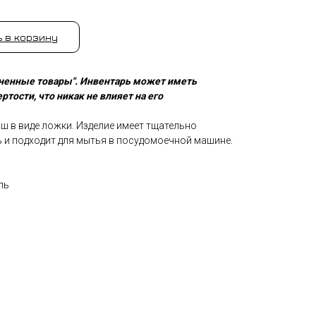
 в корзину
ененные товары". Инвентарь может иметь
тости, что никак не влияет на его
ш в виде ложки. Изделие имеет тщательно
и подходит для мытья в посудомоечной машине.
ль