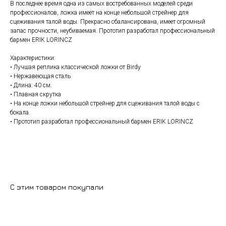
В последнее время одна из самых востребованных моделей среди
профессионалов, ложка имеет на конце небольшой стрейнер для
сцеживания талой воды. Прекрасно сбалансирована, имеет огромный
+7 (9
запас прочности, неубиваемая. Прототип разработал профессиональный
cockt
бармен ERIK LORINCZ
Характеристики:
ИЗГОТОВЛЕНИЕ НА ЗАКАЗ
• Лучшая реплика классической ложки от Birdy
• Нержавеющая сталь
• Длина: 40 см.
• Плавная скрутка
• На конце ложки небольшой стрейнер для сцеживания талой воды с
бокала.
• Прототип разработал профессиональный бармен ERIK LORINCZ
С этим товаром покупали