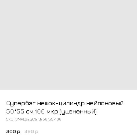
Супербэг мешок-цилиндр нейлоновый
50*55 см 100 мкр (уцененный)
SKU:
SMPLBagClndr50/55-100
300
р.
490
р.