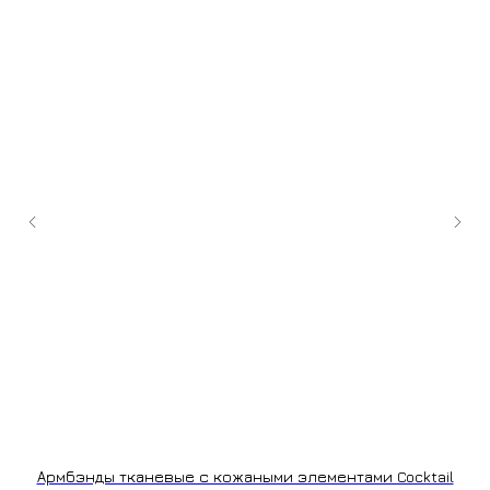
+7 (9
cockt
ИЗГОТОВЛЕНИЕ НА ЗАКАЗ
Армбэнды тканевые с кожаными элементами Cocktail