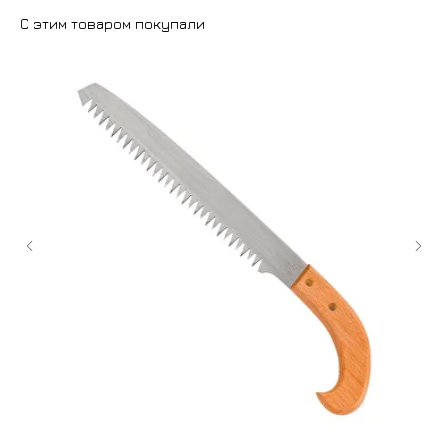
С этим товаром покупали
+7 (9
cockt
ИЗГОТОВЛЕНИЕ НА ЗАКАЗ