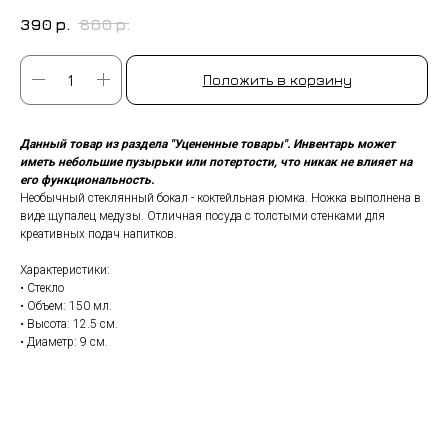
390
р.
860
р.
Положить в корзину
Данный товар из раздела "Уцененные товары". Инвентарь может
иметь небольшие пузырьки или потертости, что никак не влияет на
его функциональность.
Необычный стеклянный бокал - коктейльная рюмка. Ножка выполнена в
виде щупалец медузы. Отличная посуда с толстыми стенками для
креативных подач напитков.
Характеристики:
• Стекло
• Объем: 150 мл.
• Высота: 12.5 см.
• Диаметр: 9 см.