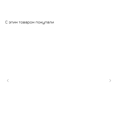
С этим товаром покупали
+7 (9
cockt