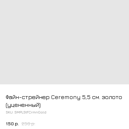
Файн-стрейнер Ceremony 5,5 см. золото
(уцененный)
SKU:
SMPLStFCrmnGold
150
р.
250
р.