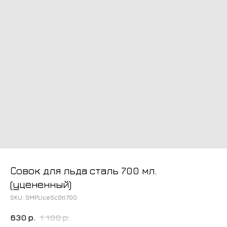
Совок для льда сталь 700 мл.
(уцененный)
SKU:
SMPLIceScStl700
630
р.
1 100
р.