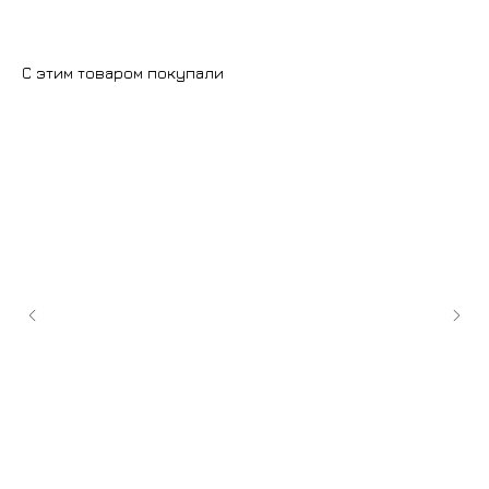
С этим товаром покупали
+7 (9
cockt
ИЗГОТОВЛЕНИЕ НА ЗАКАЗ